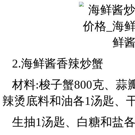
2.海鲜酱香辣炒蟹
材料:梭子蟹800克、蒜
辣烫底料和油各1汤匙、
生抽1汤匙、白糖和盐各