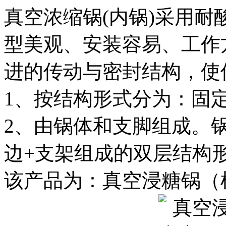
真空浓缩锅(内锅)采用耐
型美观、安装容易、工作
进的传动与密封结构，使
1、按结构形式分为：固
2、由锅体和支脚组成。
边+支架组成的双层结构
该产品为：真空浸糖锅（