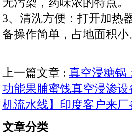
无污染，药味浓的特点。
3、清洗方便：打开加热
备操作简单，占地面积小
上一篇文章 :
真空浸糖锅
功能果脯蜜饯真空浸渗设
机流水线】印度客户来厂
文章分类