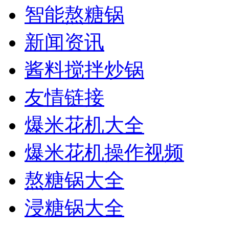
智能熬糖锅
新闻资讯
酱料搅拌炒锅
友情链接
爆米花机大全
爆米花机操作视频
熬糖锅大全
浸糖锅大全