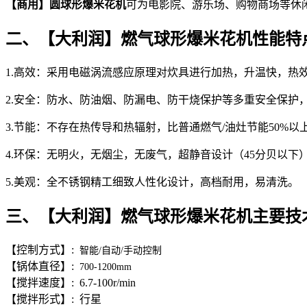
【商用】圆球形爆米花机
可为电影院、游乐场、购物商场等休
二、【大利润】燃气球形爆米花机性能特
1.高效：采用电磁涡流感应原理对炊具进行加热，升温快，热效
2.安全：防水、防油烟、防漏电、防干烧保护等多重安全保护
3.节能：不存在热传导和热辐射，比普通燃气/油灶节能50%以
4.环保：无明火，无烟尘，无废气，超静音设计（45分贝以下
5.美观：全不锈钢精工细致人性化设计，高档耐用，易清洗。
三、【大利润】燃气球形爆米花机主要技
【控制方式】:
智能/自动/手动控制
【锅体直径】:
700-1200mm
【搅拌速度】: 6.7-100r/min
【搅拌形式】: 行星