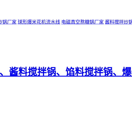
炒锅厂家
球形爆米花机流水线
电磁真空熬糖锅厂家
酱料搅拌炒
锅、酱料搅拌锅、馅料搅拌锅、