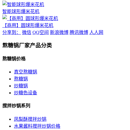
智能球形爆米花机
【商用】圆球形爆米花机
分享到：
微信
QQ空间
新浪微博
腾讯微博
人人网
熬糖锅厂家产品分类
熬糖锅价格
真空熬糖锅
熬糖锅
炒糖锅
炒糖色设备
搅拌炒锅系列
凤梨酥搅拌炒锅
水果酱料搅拌炒锅价格