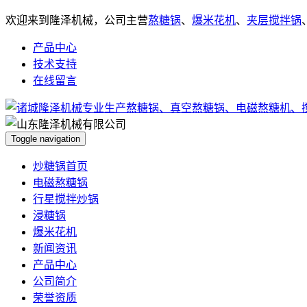
欢迎来到隆泽机械，公司主营
熬糖锅
、
爆米花机
、
夹层搅拌锅
产品中心
技术支持
在线留言
Toggle navigation
炒糖锅首页
电磁熬糖锅
行星搅拌炒锅
浸糖锅
爆米花机
新闻资讯
产品中心
公司简介
荣誉资质