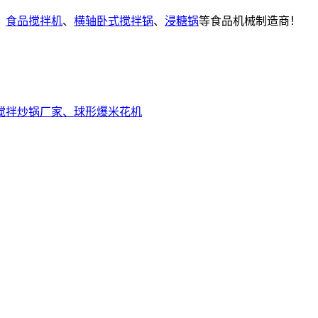
、
食品搅拌机
、
横轴卧式搅拌锅
、
浸糖锅
等食品机械制造商！