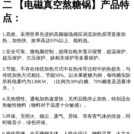
二 【电磁真空熬糖锅】产品特
点：
1.高效。采用世界先进的高频磁场感应涡流加热原理直接加
热，加热快、效率高达93%以上、能耗低。
2.安全可靠。微电脑控制，故障自检并显示报警，超温保护、
超压保护、欠压保护、缺相关保护等多重保护。
3.节能。不存在传统加热方式中在热传导过程中的热损失，与
传统加热方式相比，节能50%。以水果硬糖为例，每吨糖实际
所耗电量约为130KW。（比例为30%白糖、70%糖浆及适量净
水。）
4.无热惯性。通电加热速度快，关闭后既停止加热，特别适合
热敏性物料（物料对于温度十分敏感）。
5.环保。无明火、烟尘、废气、异味、等有害气体的排放，同
时噪音小，绿色环保。
6.操作简便。全不锈钢主体，人性化设计，物料温度、火力大