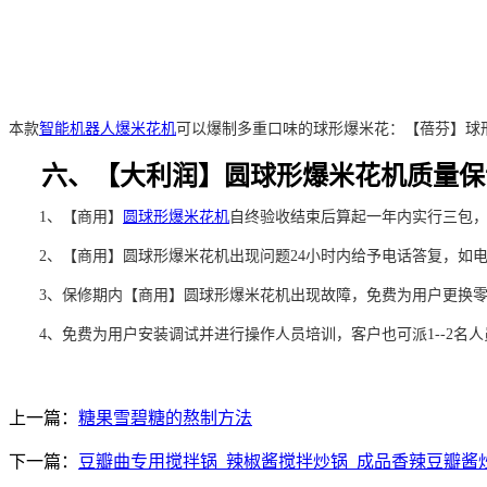
本款
智能机器人爆米花机
可以爆制多重口味的球形爆米花：【蓓芬】球
六、【大利润】圆球形爆米花机质量保
1、【商用】
圆球形爆米花机
自终验收结束后算起一年内实行三包
2、【商用】圆球形爆米花机出现问题24小时内给予电话答复，如电
3、保修期内【商用】圆球形爆米花机出现故障，免费为用户更换
4、免费为用户安装调试并进行操作人员培训，客户也可派1--2名
上一篇：
糖果雪碧糖的熬制方法
下一篇：
豆瓣曲专用搅拌锅_辣椒酱搅拌炒锅_成品香辣豆瓣酱