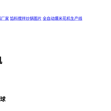
锅厂家
馅料搅拌炒锅图片
全自动爆米花机生产线
机