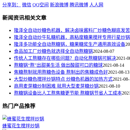
分享到：
微信
QQ空间
新浪微博
腾讯微博
人人网
新闻资讯相关文章
隆泽全自动炒糖色机器，解决卤味酱料厂炒糖色糊底发苦
隆泽全自动炒牛轧糖机器，高粘度糖果搅拌专用行星炒锅
隆泽多功能全自动熬糖锅，糖果糖浆生产通用高效设备
20
食品加工厂炒糖色就选择全自动熬糖锅
2024-08-07
传统人工熬糖存在哪些问题？自动化熬糖锅可解决
2021-0
熬糖锅“熬”出甜美生活 做出酸甜可口的糖球
2021-08-14
焦糖熬制就用熬糖色设备 熬制出的焦糖成色好
2021-08-13
大型炒糖色搅拌炒锅特点 炒糖色机器的加热方式
2021-08-
商用麦芽糖炒制困难 就用大型麦芽糖炒锅
2021-08-10
熬糖锅设备比人工熬焦糖更节能 熬糖锅节省人工成本
202
热门产品推荐
蜂蜜花生搅拌炒锅