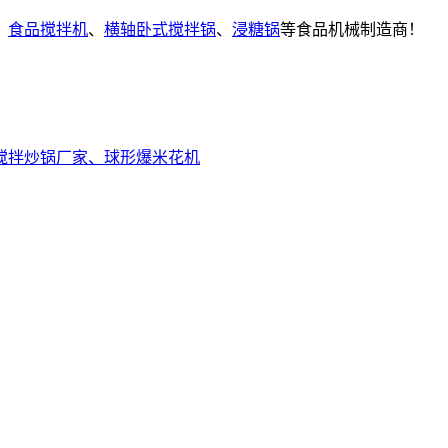
、
食品搅拌机
、
横轴卧式搅拌锅
、
浸糖锅
等食品机械制造商！