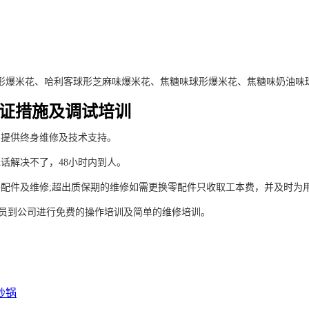
形爆米花、哈利客球形芝麻味爆米花、焦糖味球形爆米花、焦糖味奶油味
证措施及调试培训
，提供终身维修及技术支持。
话解决不了，48小时内到人。
零配件及维修;超出质保期的维修如需更换零配件只收取工本费，并及时为
人员到公司进行免费的操作培训及简单的维修培训。
炒锅