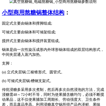
小型商用熬糖锅整体结构
：
固定式主要由锅体和撑脚组成;
可倾式主要由锅体和可倾架组成;
搅拌式主要由锅体和搅拌装置组成。
锅体是由一次性旋压成形内外球形锅体组成的双层结构形式，
中间夹层通入蒸汽加热。
支脚：
(a) 立式夹层锅:三棱锥形式、圆管式。
(b) 可倾式夹层锅:槽钢支架式。
传统浸糖多采用多次煮制，然后再多次自然浸泡的方法，完成
浸糖需48～72小时不等，同时为使果脯含糖均匀，必须不断搅
动果品，这不仅使果脯加工周期长、劳动强度大、卫生条件
差，而且废品率高。利用浸糖真空锅所得产品色泽鲜、果味