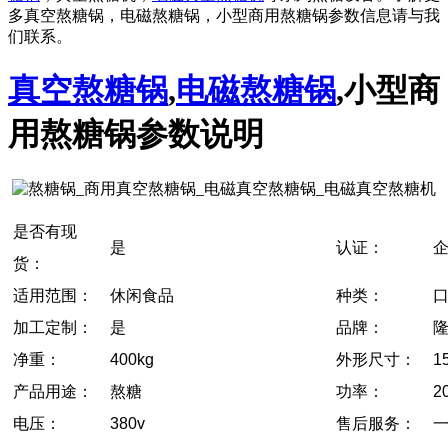
多真空熬糖锅，电磁熬糖锅，小型商用熬糖锅参数信息请与我
们联系。
真空熬糖锅
,
电磁熬糖锅
,小型商
用熬糖锅参数说明
是否有现
是
认证：
货：
适用范围：
休闲食品
种类：
加工定制：
是
品牌：
净重：
400kg
外形尺寸：
1
产品用途：
熬糖
功率：
2
电压：
380v
售后服务：