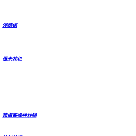
水果酱料搅拌炒锅价格
横轴卧式搅拌锅
浸糖锅
蜜饯真空浸糖锅
真空浸糖锅
爆米花机
电磁爆米花机
燃气爆米花机
全自动爆米花机
球形爆米花流水线
辣椒酱搅拌炒锅
酱料搅拌炒锅