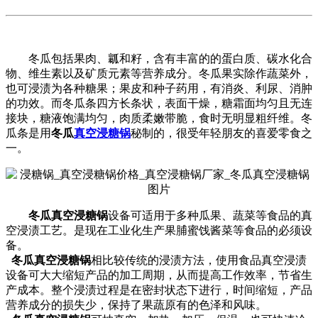
冬瓜包括果肉、瓤和籽，含有丰富的的蛋白质、碳水化合
物、维生素以及矿质元素等营养成分。冬瓜果实除作蔬菜外，
也可浸渍为各种糖果；果皮和种子药用，有消炎、利尿、消肿
的功效。而冬瓜条四方长条状，表面干燥，糖霜面均匀且无连
接块，糖液饱满均匀，肉质柔嫩带脆，食时无明显粗纤维。冬
瓜条是用
冬瓜
真空浸糖锅
秘制的，很受年轻朋友的喜爱零食之
一。
冬瓜真空浸糖锅
设备可适用于多种瓜果、蔬菜等食品的真
空浸渍工艺。是现在工业化生产果脯蜜饯酱菜等食品的必须设
备。
冬瓜真空浸糖锅
相比较传统的浸渍方法，使用食品真空浸渍
设备可大大缩短产品的加工周期，从而提高工作效率，节省生
产成本。整个浸渍过程是在密封状态下进行，时间缩短，产品
营养成分的损失少，保持了果蔬原有的色泽和风味。