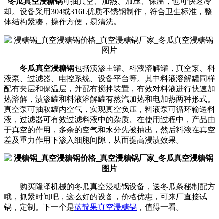
冬瓜真空浸糖锅
可抽真空、加热、加压、保温，也可快速冷
却。设备采用304或316L优质不锈钢制作，符合卫生标准，整
体结构紧凑，操作方便，易清洗。
冬瓜真空浸糖锅
包括渍渗主罐、料液溶解罐，真空泵、料
液泵、过滤器、电控系统、设备平台等。其中料液溶解罐同样
配有夹层和保温层，并配有搅拌装置，有效对料液进行快速加
热溶解，渍渗罐和料液溶解罐有蒸汽加热和电加热两种形式。
真空泵可抽取罐内空气，实现真空负压，料液泵可循环输送料
液，过滤器可有效过滤料液中的杂质。在使用过程中，产品由
于真空的作用，多余的空气和水分先被抽出，然后料液在真空
差及重力作用下渗入细胞间隙，从而提高浸渍效果。
购买隆泽机械的冬瓜真空浸糖锅设备，送冬瓜条秘制配方
哦，抓紧时间吧，这么好的设备，价格优惠，可来厂直接试
锅，定制。下一个是
蓝靛果真空浸糖锅
，值得一看。