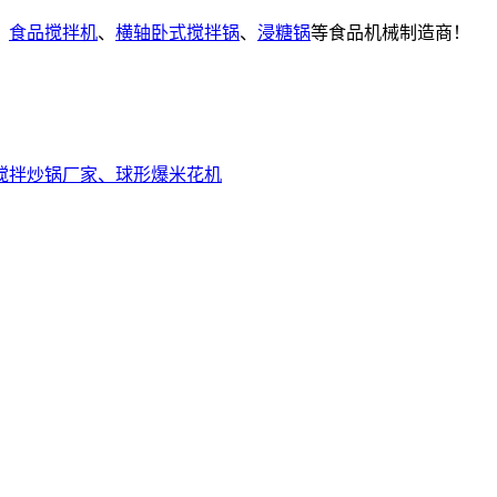
、
食品搅拌机
、
横轴卧式搅拌锅
、
浸糖锅
等食品机械制造商！