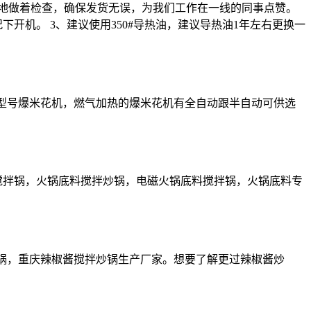
仔细地做着检查，确保发货无误，为我们工作在一线的同事点赞。
开机。 3、建议使用350#导热油，建议导热油1年左右更换一
多种型号爆米花机，燃气加热的爆米花机有全自动跟半自动可供选
酱料搅拌锅，火锅底料搅拌炒锅，电磁火锅底料搅拌锅，火锅底料专
产炒锅，重庆辣椒酱搅拌炒锅生产厂家。想要了解更过辣椒酱炒