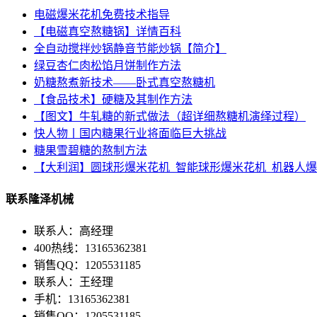
电磁爆米花机免费技术指导
【电磁真空熬糖锅】详情百科
全自动搅拌炒锅静音节能炒锅【简介】
绿豆杏仁肉松馅月饼制作方法
奶糖熬煮新技术——卧式真空熬糖机
【食品技术】硬糖及其制作方法
【图文】牛轧糖的新式做法（超详细熬糖机演绎过程）
快人物丨国内糖果行业将面临巨大挑战
糖果雪碧糖的熬制方法
【大利润】圆球形爆米花机_智能球形爆米花机_机器人
联系隆泽机械
联系人：高经理
400热线：13165362381
销售QQ：1205531185
联系人：王经理
手机：13165362381
销售QQ：1205531185