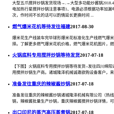
大型五爪搅拌炒锅发货现场→.→大型多功能炒酱锅201
电加热行星搅拌炒锅注意事项1、电源必须根据功率加漏电
次，作时间不长的话可以酌情延长更换时间 ...
燃气爆米花机等待发往福建
2017-08-30
爆米花生产线装车完毕球形爆米花标准化生产线燃气爆米花机
择。了解更多燃气爆米花机价格，燃气爆米花机图片，燃
火锅底料专用搅拌炒锅等待发货
2017-07-18
【下图】火锅底料专用搅拌炒锅等待发货--发往四川绵阳诸
用搅拌炒锅生产商。诸城隆泽机械诚邀欲购设备客户，来
准备发往重庆的辣椒酱炒锅
2017-07-18
准备发往重庆的辣椒酱炒锅诸城隆泽机械有限公司（热线电话
锅，辣椒酱批量生产炒锅，重庆辣椒酱搅拌炒锅详情，可
出口印尼的蒸汽高压蒸煮锅
2017-07-18