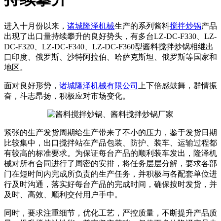
进入十月份以来，
诸城隆泽机械
生产的系列酱料
搅拌炒锅
产品
出现了出口量持续攀升的良好势头，有多台LZ-DC-F330、LZ-
DC-F320、LZ-DC-F340、LZ-DC-F360型酱料搅拌炒锅相继出
口印度、俄罗斯、沙特阿拉伯、哈萨克斯坦、俄罗斯等国家和
地区。
面对良好形势，
诸城隆泽机械有限公司
上下倍感鼓舞，群情振
奋，斗志昂扬，积极应对市场变化。
紧张的生产发货周期给生产带来了不小的压力，鉴于发货日期
比较集中，出口搅拌站在产品包装、防护、装车、运输过程都
有较高的标准要求。为保证每台产品的顺利装车发出，隆泽机
械对所有合同进行了周密的安排，将任务层层分解，要求各部
门在短时间内完成所负责的生产任务，并积极与各配套单位进
行及时沟通，落实好每台产品的完成时间，确保按时发货，并
及时、高效、顺利交付用户手中。
同时，要求注重细节，优化工艺，严控质量，不断提升产品质