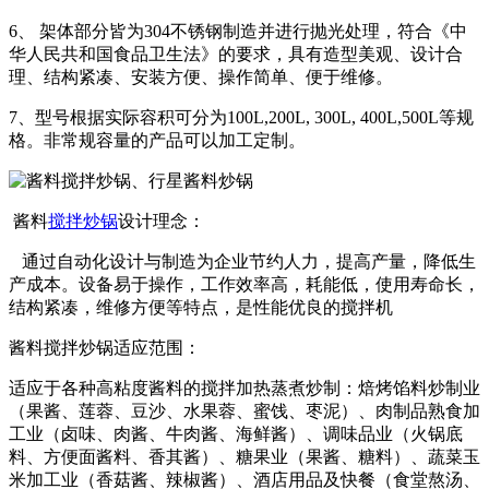
6、 架体部分皆为304不锈钢制造并进行抛光处理，符合《中
华人民共和国食品卫生法》的要求，具有造型美观、设计合
理、结构紧凑、安装方便、操作简单、便于维修。
7、型号根据实际容积可分为100L,200L, 300L, 400L,500L等规
格。非常规容量的产品可以加工定制。
酱料
搅拌炒锅
设计理念：
通过自动化设计与制造为企业节约人力，提高产量，降低生
产成本。设备易于操作，工作效率高，耗能低，使用寿命长，
结构紧凑，维修方便等特点，是性能优良的搅拌机
酱料搅拌炒锅适应范围：
适应于各种高粘度酱料的搅拌加热蒸煮炒制：焙烤馅料炒制业
（果酱、莲蓉、豆沙、水果蓉、蜜饯、枣泥）、肉制品熟食加
工业（卤味、肉酱、牛肉酱、海鲜酱）、调味品业（火锅底
料、方便面酱料、香其酱）、糖果业（果酱、糖料）、蔬菜玉
米加工业（香菇酱、辣椒酱）、酒店用品及快餐（食堂熬汤、