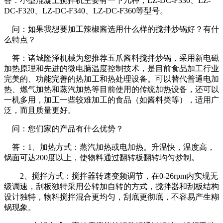
答：小型混凝土搅拌机主要有一下几种，LZ-DC-F330、LZ-
DC-F320、LZ-DC-F340、LZ-DC-F360等型号。
问：如果我想要加工辣椒酱选用什么样的搅拌炒锅好？有什
么特点？
答：诸城隆泽机械为您推荐五爪酱料搅拌炒锅，采用新电磁
加热原理和先进的微电脑温度控制技术，是目前食品加工行业
完美的、功能完善的热加工和热处理设备。可以替代普通电加
热、燃气加热和蒸汽加热等目前使用的传统加热设备，还可以
一机多用，加工一些较难加工的食品（如酱料类等），适用广
泛，而且质量更好。
问：您们家的产品有什么优势？
答：1、加热方式：蒸汽加热或电加热。升温快，温度高，
锅面可达200度以上，使物料通过翻转板翻转均匀炒制。
2、搅拌方式：搅拌器转速变频调节，在0-26rpm内实现无
级调速，刮板独特采用公转加自转的方式，搅拌器和刮板结构
设计独特，物料搅拌混合更均匀，刮底更彻底，不容易产生糊
锅现象。