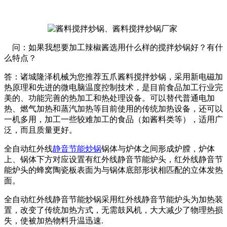
问：如果我想要加工辣椒酱选用什么样的搅拌炒锅好？有什
么特点？
答：诸城隆泽机械为您推荐五爪酱料搅拌炒锅，采用新电磁加
热原理和先进的微电脑温度控制技术，是目前食品加工行业完
美的、功能完善的热加工和热处理设备。可以替代普通电加
热、燃气加热和蒸汽加热等目前使用的传统加热设备，还可以
一机多用，加工一些较难加工的食品（如酱料类等），适用广
泛，而且质量更好。
全自动红外线
静音节能炒锅
锅体与炉体之间形成炉膛，炉体
上、锅体下方对应设置有红外线静音节能炉头，红外线静音节
能炉头的蜂窝陶瓷板表面为与锅体底部形状相匹配的立体发热
面。
全自动红外线静音节能炒锅采用红外线静音节能炉头为加热装
置，改变了传统加热方式，无需鼓风机，大大减少了物理热损
失，使被加热物料升温迅速.