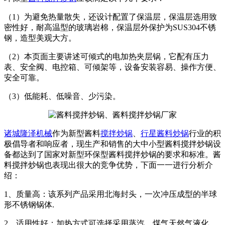
（1）为避免热量散失，还设计配置了保温层，保温层选用致
密性好，耐高温型的玻璃岩棉，保温层外保护为SUS304不锈
钢，造型美观大方。
（2）本页面主要讲述可倾式的电加热夹层锅，它配有压力
表、安全阀、电控箱、可倾架等，设备安装容易、操作方便、
安全可靠。
（3）低能耗、低噪音、少污染。
诸城隆泽机械
作为新型酱料
搅拌炒锅
、
行星酱料炒锅
行业的积
极倡导者和响应者，现生产和销售的大中小型酱料搅拌炒锅设
备都达到了国家对新型环保型酱料搅拌炒锅的要求和标准。酱
料搅拌炒锅也表现出很大的竞争优势，下面一一进行分析介
绍：
1、质量高：该系列产品采用北海封头，一次冲压成型的半球
形不锈钢锅体.
2、适用性好：加热方式可选择采用蒸汽、煤气天然气液化