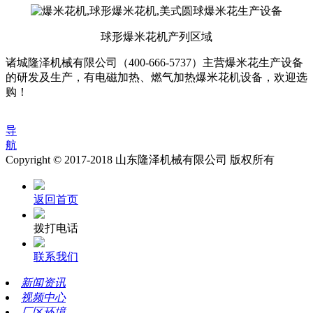
球形爆米花机产列区域
诸城隆泽机械有限公司（400-666-5737）主营爆米花生产设备
的研发及生产，有电磁加热、燃气加热爆米花机设备，欢迎选
购！
导
航
Copyright © 2017-2018 山东隆泽机械有限公司 版权所有
返回首页
拨打电话
联系我们
新闻资讯
视频中心
厂区环境