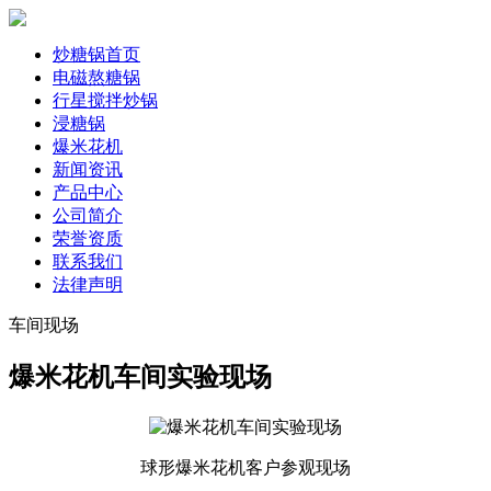
炒糖锅首页
电磁熬糖锅
行星搅拌炒锅
浸糖锅
爆米花机
新闻资讯
产品中心
公司简介
荣誉资质
联系我们
法律声明
车间现场
爆米花机车间实验现场
球形爆米花机客户参观现场