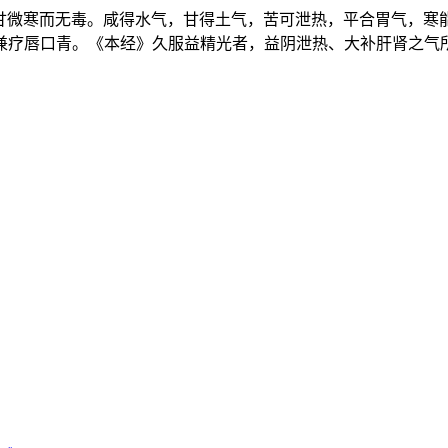
苦甘微寒而无毒。咸得水气，甘得土气，苦可泄热，平合胃气，寒
兼疗唇口青。《本经》久服益精光者，益阴泄热、大补肝肾之气所