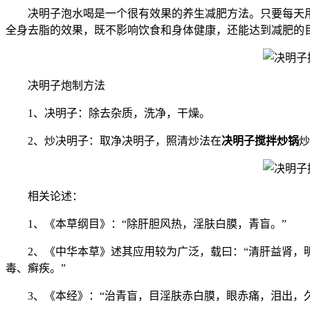
决明子泡水喝是一个很有效果的养生减肥方法。只要每天
全身去脂的效果，既不影响饮食和身体健康，还能达到减肥的
决明子炮制方法
1、决明子：除去杂质，洗净，干燥。
2、炒决明子：取净决明子，照清炒法在
决明子搅拌炒锅
炒
相关论述：
1、《本草纲目》：“除肝胆风热，淫肤白膜，青盲。”
2、《中华本草》述其应用较为广泛，载曰：“清肝益肾
毒、癣疾。”
3、《本经》：“治青盲，目淫肤赤白膜，眼赤痛，泪出，