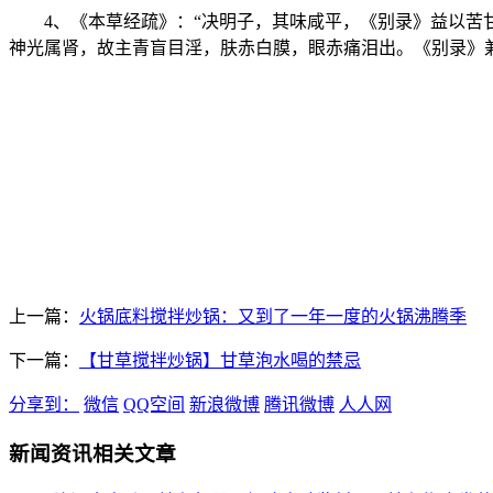
4、《本草经疏》：“决明子，其味咸平，《别录》益以
神光属肾，故主青盲目淫，肤赤白膜，眼赤痛泪出。《别录》
上一篇：
火锅底料搅拌炒锅：又到了一年一度的火锅沸腾季
下一篇：
【甘草搅拌炒锅】甘草泡水喝的禁忌
分享到：
微信
QQ空间
新浪微博
腾讯微博
人人网
新闻资讯相关文章