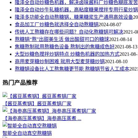
隆泽全自动炒糖色机器，解决卤味酱料厂炒糖色糊底发苦
隆泽全自动炒牛轧糖机器，高粘度糖果搅拌专用行星炒锅
隆泽多功能全自动熬糖锅，糖果糖浆生产通用高效设备
20
食品加工厂炒糖色就选择全自动熬糖锅
2024-08-07
传统人工熬糖存在哪些问题？自动化熬糖锅可解决
2021-0
熬糖锅“熬”出甜美生活 做出酸甜可口的糖球
2021-08-14
焦糖熬制就用熬糖色设备 熬制出的焦糖成色好
2021-08-13
大型炒糖色搅拌炒锅特点 炒糖色机器的加热方式
2021-08-
商用麦芽糖炒制困难 就用大型麦芽糖炒锅
2021-08-10
熬糖锅设备比人工熬焦糖更节能 熬糖锅节省人工成本
202
热门产品推荐
【酱豆蒸煮锅】酱豆蒸煮锅厂家
【海参高压蒸煮锅】海参高压蒸煮 ...
智能全自动真空熬糖锅