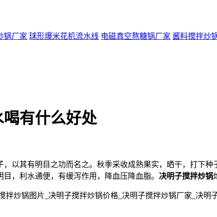
炒锅厂家
球形爆米花机流水线
电磁真空熬糖锅厂家
酱料搅拌炒
水喝有什么好处
子，以其有明目之功而名之。秋季采收成熟果实，晒干，打下种
明目，利水通便，有缓泻作用，降血压降血脂。
决明子搅拌炒锅