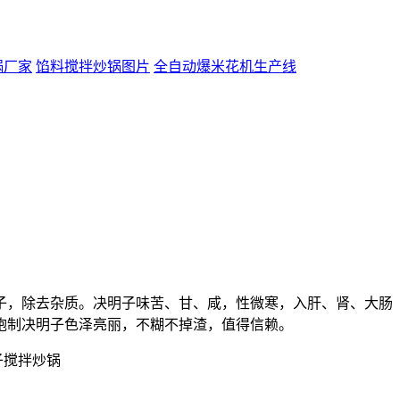
锅厂家
馅料搅拌炒锅图片
全自动爆米花机生产线
子，除去杂质。决明子味苦、甘、咸，性微寒，入肝、肾、大肠
炮制决明子色泽亮丽，不糊不掉渣，值得信赖。