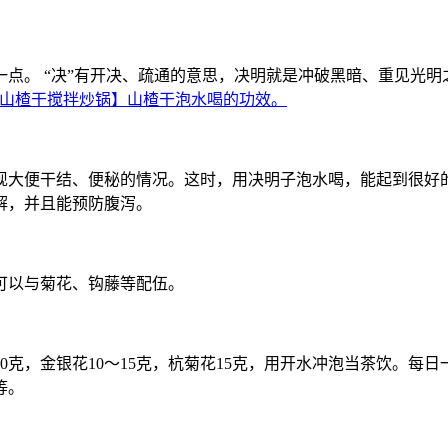
点。 “决”有开决、疏通的意思，决明就是冲破黑暗、重见光明
山楂干搅拌炒锅】山楂干泡水喝的功效。
现大便干结、便秘的情况。这时，用决明子泡水喝，能起到很好
解，并且能预防腹泻。
可以与菊花、钩藤等配伍。
0克，金银花10～15克，杭菊花15克，用开水冲泡当茶饮。
等。