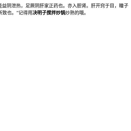
能益阴泄热，足厥阴肝家正药也。亦入胆肾。肝开窍于目，瞳子
致也。”记得用
决明子搅拌炒锅
炒熟的哦。