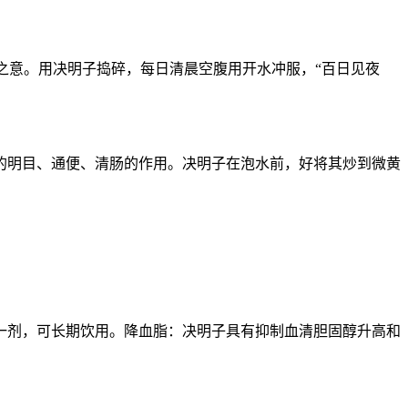
之意。用决明子捣碎，每日清晨空腹用开水冲服，“百日见夜
的明目、通便、清肠的作用。决明子在泡水前，好将其炒到微黄
每日一剂，可长期饮用。降血脂：决明子具有抑制血清胆固醇升高和