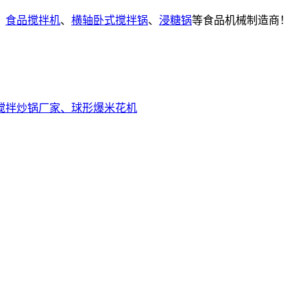
、
食品搅拌机
、
横轴卧式搅拌锅
、
浸糖锅
等食品机械制造商！