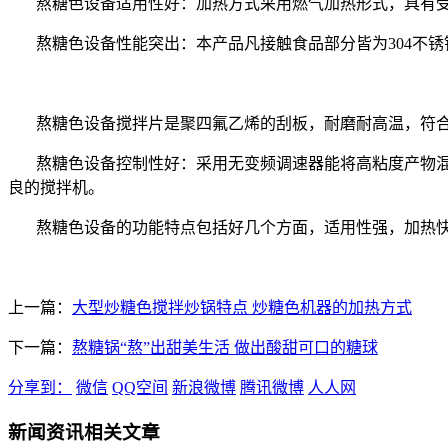
熬糖色设备适用性好：加热方式采用燃气加热形式，具有受
熬糖色设备性能突出：本产品凡接触食品部分皆为304不锈
熬糖色设备搅拌片是聚四氟乙烯的刮板，耐磨耐高温，符合
熬糖色设备控制性好：采用无变频调速器能将高粘度产物混
良的搅拌机。
熬糖色设备的功能特点包括好几个方面，适用性强，加热快
上一篇：
大型炒糖色搅拌炒锅特点 炒糖色机器的加热方式
下一篇：
熬糖锅“熬”出甜美生活 做出酸甜可口的糖球
分享到：
微信
QQ空间
新浪微博
腾讯微博
人人网
新闻资讯相关文章