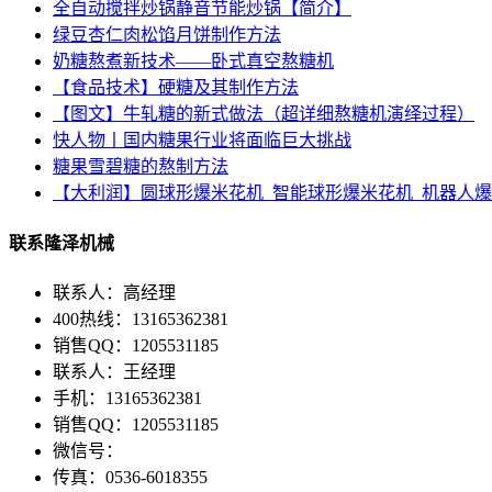
全自动搅拌炒锅静音节能炒锅【简介】
绿豆杏仁肉松馅月饼制作方法
奶糖熬煮新技术——卧式真空熬糖机
【食品技术】硬糖及其制作方法
【图文】牛轧糖的新式做法（超详细熬糖机演绎过程）
快人物丨国内糖果行业将面临巨大挑战
糖果雪碧糖的熬制方法
【大利润】圆球形爆米花机_智能球形爆米花机_机器人
联系隆泽机械
联系人：高经理
400热线：13165362381
销售QQ：1205531185
联系人：王经理
手机：13165362381
销售QQ：1205531185
微信号：
传真：0536-6018355