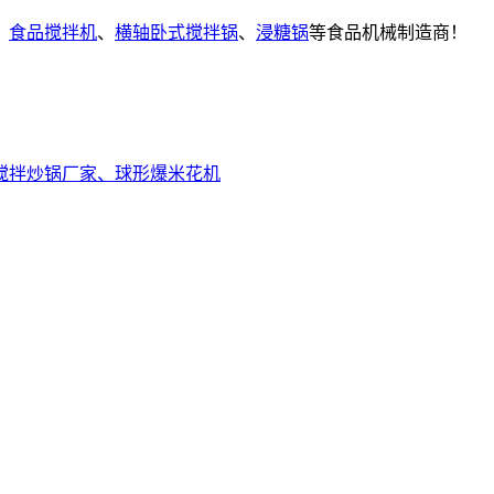
、
食品搅拌机
、
横轴卧式搅拌锅
、
浸糖锅
等食品机械制造商！