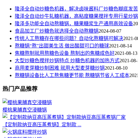
隆泽全自动炒糖色机器，解决卤味酱料厂炒糖色糊底发苦
隆泽全自动炒牛轧糖机器，高粘度糖果搅拌专用行星炒锅
隆泽多功能全自动熬糖锅，糖果糖浆生产通用高效设备
20
食品加工厂炒糖色就选择全自动熬糖锅
2024-08-07
传统人工熬糖存在哪些问题？自动化熬糖锅可解决
2021-0
熬糖锅“熬”出甜美生活 做出酸甜可口的糖球
2021-08-14
焦糖熬制就用熬糖色设备 熬制出的焦糖成色好
2021-08-13
大型炒糖色搅拌炒锅特点 炒糖色机器的加热方式
2021-08-
商用麦芽糖炒制困难 就用大型麦芽糖炒锅
2021-08-10
熬糖锅设备比人工熬焦糖更节能 熬糖锅节省人工成本
202
热门产品推荐
樱桃果脯真空浸糖锅
【定制款纳豆高压蒸煮锅】定制款 ...