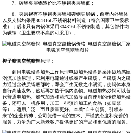
7、碳钢夹层锅造价比不锈钢夹层锅低；
8、夹层锅有不锈钢夹层锅和碳钢夹层锅，前者内外锅体
以及支脚均采用304316L不锈钢材料制造（符合国家卫生级标
准）；后者只有内锅体采用304316L不锈钢制造，其它部件均
为碳钢（卫生要求不高的可采用）。
椰子糖真空熬糖锅
原理：
商用电磁设备加热工作原理电磁加热设备是采用磁场感应
涡流加热原理，它利用电流通过线圈产生磁场，当磁场内之磁
力通过含铁质锅底部时，即会产生无数之小涡流，使锅体本身
自行高速发热，然后再加热于锅内食物。电磁加热炒锅可以替
代普通电加热、燃气加热和蒸汽加热等目前使用的传统加热设
备，还可以一机多用，加工一些较难加工的食品（如豆浆
等），适用广泛，而且质量更好。本着“自主创新、引领未
来”的企业精神，公司凭借一流的技术、严谨的态度和完善的
服务，力争为广大新老客户提供更好的产品和更优质的服务。