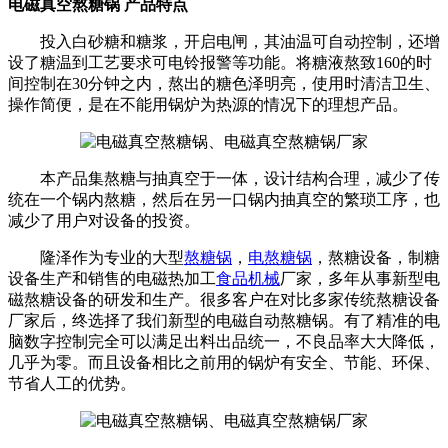
电磁真空熬糖锅 产品特点
投入白砂糖和糖浆，开启电闸，其油温可自动控制，还增
设了糖温到工艺要求可电铃报警等功能。将糖液熬致160的时
间控制在30分钟之内，熬出的糖色泽明亮，使用时清洁卫生、
操作简便，是在不能用锅炉为热源的情况下的理想产品。
本产品集熬糖与抽真空于一体，设计结构合理，减少了传
统在一个锅内熬糖，然后在另一口锅内抽真空的繁琐工序，也
减少了用户对设备的投资。
隆泽作为专业的大型
熬糖锅
，
电熬糖锅
，熬糖设备，制糖
设备生产和销售的电磁热加工
食品机械
厂家，多年从事新型电
磁熬糖设备的研发和生产。很多客户在对比多家传统熬糖设备
厂家后，终选择了我们新型的电磁自动熬糖锅。有了精准的电
脑数字控制完全可以满足出料出品统一，不良品率大大降低，
几乎为零。而且设备相比之前用的锅炉有安全、节能、环保、
节省人工的优势。