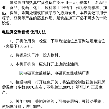
隆泽牌电加热真空蒸煮锅广泛应用于大小糖果厂、乳品行
业、食品、制药、化工、饮料等工业部门，作为熬制糖稀、加
热、保温、杀菌处理或贮藏浆液的必须设备。本设备还可用于
粽子、豆类等产品的蒸煮作用。是食品加工厂必不可少的一款
设备。
电磁真空熬糖锅 使用方法
1、开机使用前，检查一下导热油油位是否到达规定油位
（夹层下150㎝）。
2、将锅刷洗干净，投入物料。
3、本机开机前，应先打开上边的注油阀。
4、接通电闸，打开红色开关，将温度控制旋钮旋转到所
需温度（多数180℃左右，不能超过280℃）即可进行正常生
产。
5、关闭电闸，关闭注油阀，可倾夹层锅，可转动手轮，
使锅体倾斜，进行卸料。