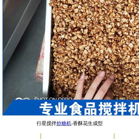
行星搅拌
炒糖机
-香酥花生成型