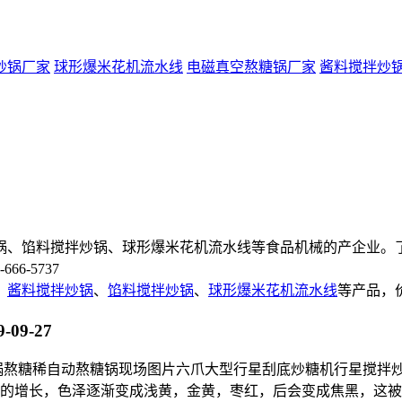
炒锅厂家
球形爆米花机流水线
电磁真空熬糖锅厂家
酱料搅拌炒
锅、馅料搅拌炒锅、球形爆米花机流水线
等食品机械的产企业。
66-5737
、
酱料搅拌炒锅
、
馅料搅拌炒锅
、
球形爆米花机流水线
等产品，
9-09-27
锅熬糖稀自动熬糖锅现场图片六爪大型行星刮底炒糖机行星搅拌
的增长，色泽逐渐变成浅黄，金黄，枣红，后会变成焦黑，这被