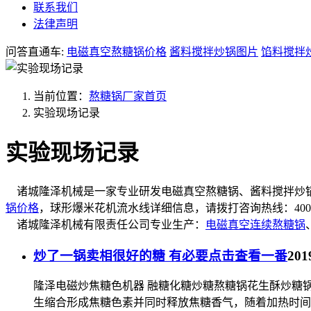
联系我们
法律声明
问答直通车:
电磁真空熬糖锅价格
酱料搅拌炒锅图片
馅料搅拌
当前位置：
熬糖锅厂家首页
实验现场记录
实验现场记录
诸城隆泽机械是一家专业研发
电磁真空熬糖锅、酱料搅拌炒
锅价格
，球形爆米花机流水线详细信息，请拨打
咨询热线：400-6
诸城隆泽机械有限责任公司专业生产：
电磁真空连续熬糖锅
炒了一锅卖相很好的糖 有必要点击查看一番
201
隆泽电磁炒焦糖色机器 融糖化糖炒糖熬糖锅花生酥炒糖
生缩合形成焦糖色素并同时释放焦糖香气，随着加热时间