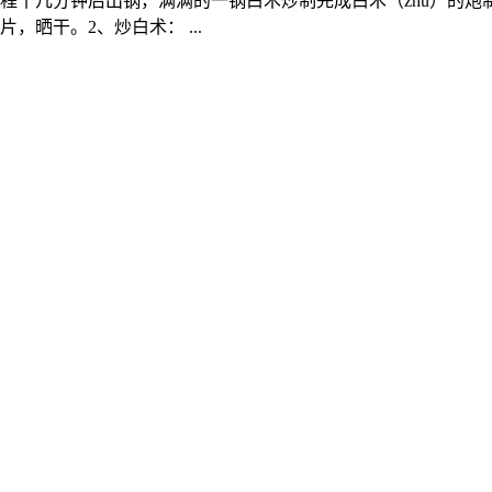
程十几分钟后出锅，满满的一锅白术炒制完成白术（zhú）的炮
晒干。2、炒白术： ...