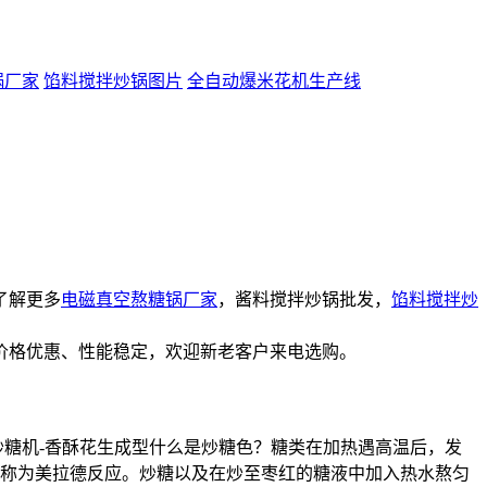
锅厂家
馅料搅拌炒锅图片
全自动爆米花机生产线
了解更多
电磁真空熬糖锅厂家
，酱料搅拌炒锅批发，
馅料搅拌炒
价格优惠、性能稳定，欢迎新老客户来电选购。
炒糖机-香酥花生成型什么是炒糖色？糖类在加热遇高温后，发
称为美拉德反应。炒糖以及在炒至枣红的糖液中加入热水熬匀