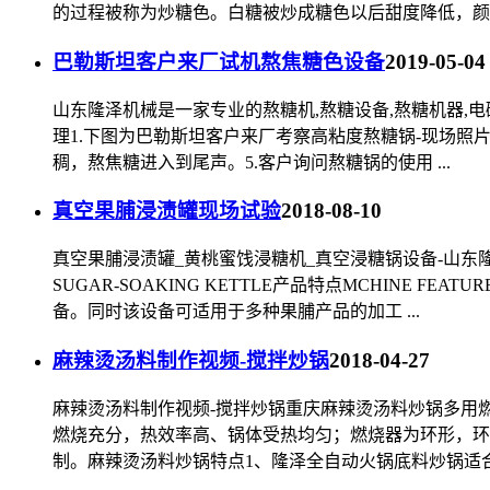
的过程被称为炒糖色。白糖被炒成糖色以后甜度降低，颜色
巴勒斯坦客户来厂试机熬焦糖色设备
2019-05-04
山东隆泽机械是一家专业的熬糖机,熬糖设备,熬糖机器,电磁
理1.下图为巴勒斯坦客户来厂考察高粘度熬糖锅-现场照
稠，熬焦糖进入到尾声。5.客户询问熬糖锅的使用 ...
真空果脯浸渍罐现场试验
2018-08-10
真空果脯浸渍罐_黄桃蜜饯浸糖机_真空浸糖锅设备-山东隆
SUGAR-SOAKING KETTLE产品特点MCHIN
备。同时该设备可适用于多种果脯产品的加工 ...
麻辣烫汤料制作视频-搅拌炒锅
2018-04-27
麻辣烫汤料制作视频-搅拌炒锅重庆麻辣烫汤料炒锅多用
燃烧充分，热效率高、锅体受热均匀；燃烧器为环形，环
制。麻辣烫汤料炒锅特点1、隆泽全自动火锅底料炒锅适合多