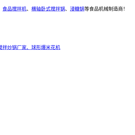
、
食品搅拌机
、
横轴卧式搅拌锅
、
浸糖锅
等食品机械制造商！