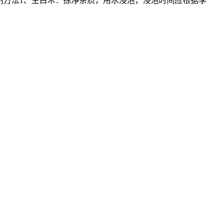
制方法1、生白术：拣净杂质，用水浸泡，浸泡时间应根据季