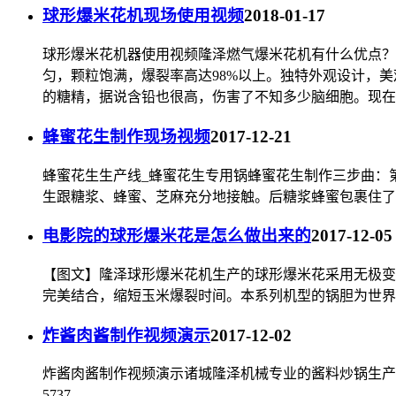
球形爆米花机现场使用视频
2018-01-17
球形爆米花机器使用视频隆泽燃气爆米花机有什么优点？
匀，颗粒饱满，爆裂率高达98%以上。独特外观设计，
的糖精，据说含铅也很高，伤害了不知多少脑细胞。现在好
蜂蜜花生制作现场视频
2017-12-21
蜂蜜花生生产线_蜂蜜花生专用锅蜂蜜花生制作三步曲：
生跟糖浆、蜂蜜、芝麻充分地接触。后糖浆蜂蜜包裹住了
电影院的球形爆米花是怎么做出来的
2017-12-05
【图文】隆泽球形爆米花机生产的球形爆米花采用无极变
完美结合，缩短玉米爆裂时间。本系列机型的锅胆为世界
炸酱肉酱制作视频演示
2017-12-02
炸酱肉酱制作视频演示诸城隆泽机械专业的酱料炒锅生产商
5737。