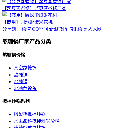
【酱豆蒸煮锅】酱豆蒸煮锅厂家
【商用】圆球形爆米花机
分享到：
微信
QQ空间
新浪微博
腾讯微博
人人网
熬糖锅厂家产品分类
熬糖锅价格
真空熬糖锅
熬糖锅
炒糖锅
炒糖色设备
搅拌炒锅系列
凤梨酥搅拌炒锅
水果酱料搅拌炒锅价格
横轴卧式搅拌锅