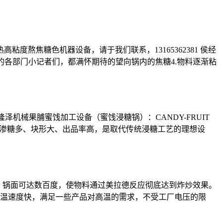
度熬焦糖色机器设备，请于我们联系，13165362381 侯经
照的各部门小记者们，都满怀期待的望向锅内的焦糖4.物料逐渐粘
机械果脯蜜饯加工设备（蜜饯浸糖锅）：CANDY-FRUIT
、不倒糖、渗糖多、块形大、出品率高，是取代传统浸糖工艺的理想设
，锅面可达数百度，使物料通过美拉德反应彻底达到炸炒效果。
温速度快，满足一些产品对高温的需求，不受工厂电压的限