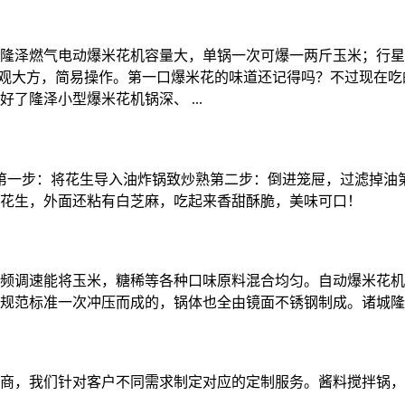
隆泽燃气电动爆米花机容量大，单锅一次可爆一两斤玉米；行星式
美观大方，简易操作。第一口爆米花的味道还记得吗？不过现在
了隆泽小型爆米花机锅深、 ...
第一步：将花生导入油炸锅致炒熟第二步：倒进笼屉，过滤掉油
花生，外面还粘有白芝麻，吃起来香甜酥脆，美味可口！
频调速能将玉米，糖稀等各种口味原料混合均匀。自动爆米花机
规范标准一次冲压而成的，锅体也全由镜面不锈钢制成。诸城隆
，我们针对客户不同需求制定对应的定制服务。酱料搅拌锅，酱料