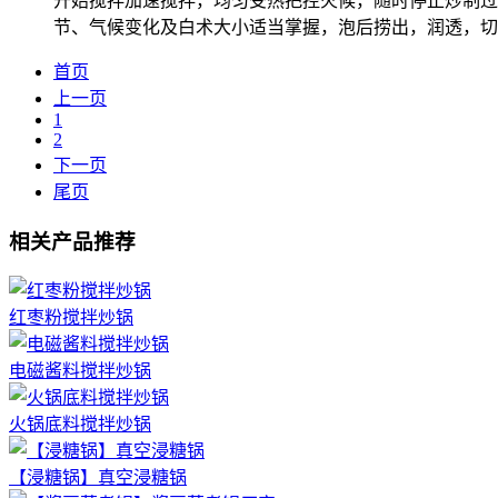
开始搅拌加速搅拌，均匀受热把控火候，随时停止炒制过
节、气候变化及白术大小适当掌握，泡后捞出，润透，切片，
首页
上一页
1
2
下一页
尾页
相关产品推荐
红枣粉搅拌炒锅
电磁酱料搅拌炒锅
火锅底料搅拌炒锅
【浸糖锅】真空浸糖锅