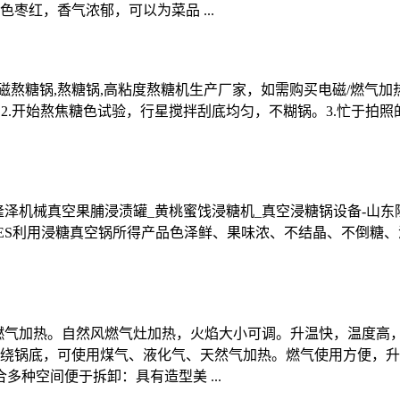
枣红，香气浓郁，可以为菜品 ...
熬糖锅,熬糖锅,高粘度熬糖机生产厂家，如需购买电磁/燃气加热高粘
片2.开始熬焦糖色试验，行星搅拌刮底均匀，不糊锅。3.忙于拍
泽机械真空果脯浸渍罐_黄桃蜜饯浸糖机_真空浸糖锅设备-山东隆泽
E FEATURES利用浸糖真空锅所得产品色泽鲜、果味浓、不结晶
燃气加热。自然风燃气灶加热，火焰大小可调。升温快，温度高
绕锅底，可使用煤气、液化气、天然气加热。燃气使用方便，升
种空间便于拆卸：具有造型美 ...