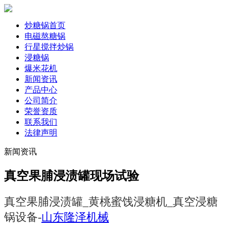
炒糖锅首页
电磁熬糖锅
行星搅拌炒锅
浸糖锅
爆米花机
新闻资讯
产品中心
公司简介
荣誉资质
联系我们
法律声明
新闻资讯
真空果脯浸渍罐现场试验
真空果脯浸渍罐_黄桃蜜饯浸糖机_真空浸糖
锅设备-
山东隆泽机械