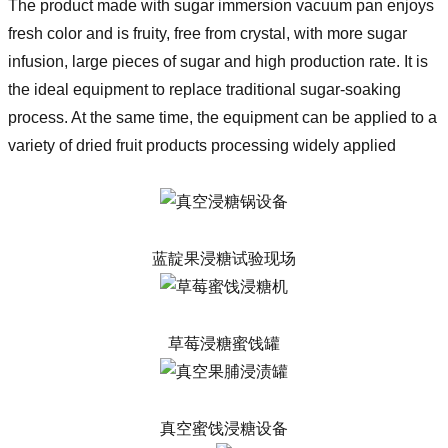
The product made with sugar immersion vacuum pan enjoys
fresh color and is fruity, free from crystal, with more sugar
infusion, large pieces of sugar and high production rate. It is
the ideal equipment to replace traditional sugar-soaking
process. At the same time, the equipment can be applied to a
variety of dried fruit products processing widely applied
蓝靛果浸糖试验现场
草莓浸糖蜜饯罐
真空蜜饯浸糖设备