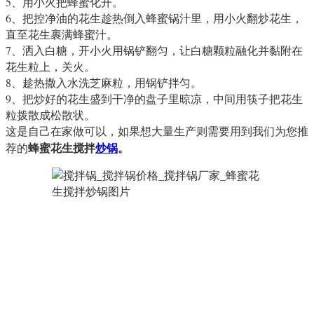
5、用小火把蜂蜜化开。
6、把控净油的花生趁热倒入蜂蜜锅汁里，用小火翻炒花生，
直至花生裹满蜂蜜汁。
7、洒入白糖，开小火用锅铲翻匀，让白糖颗粒融化并黏附在
花生粒上，关火。
8、趁热撒入水洗芝麻粒，用锅铲拌匀。
9、把炒好的花生盛到干净的盘子里晾凉，中间用筷子把花生
粒拨散成松散状。
这是自己在家做可以，如果想大量生产则需要用到我们为您推
蜂蜜花生搅拌
炒锅
。
荐的