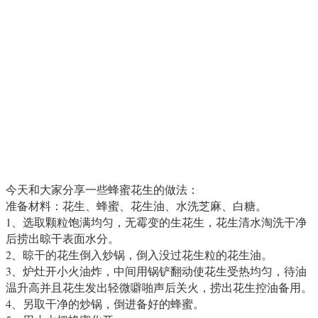
今天和大家分享一些蜂蜜花生的做法：
准备材料：花生、蜂蜜、花生油、水洗芝麻、白糖。
1、选取颗粒饱满均匀，无霉变的生花生，花生清水淘洗干净
后捞出晾干表面水分。
2、晾干的花生倒入炒锅，倒入没过花生粒的花生油。
3、炉灶开小火油炸，中间用锅铲翻动使花生受热均匀，待油
温升高并且花生发出轻微噼啪声后关火，捞出花生控油备用。
4、另取干净的炒锅，倒进备好的蜂蜜。