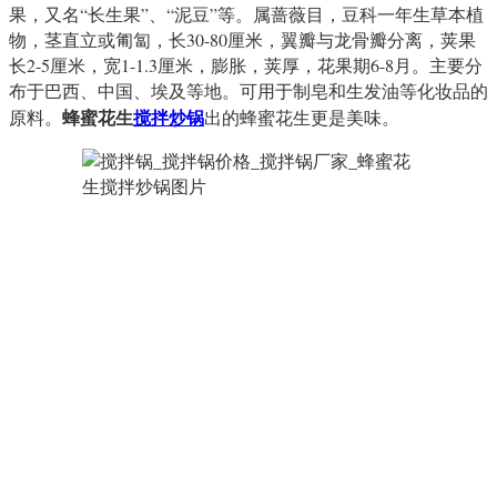
果，又名“长生果”、“泥豆”等。属蔷薇目，豆科一年生草本植
物，茎直立或匍匐，长30-80厘米，翼瓣与龙骨瓣分离，荚果
长2-5厘米，宽1-1.3厘米，膨胀，荚厚，花果期6-8月。主要分
布于巴西、中国、埃及等地。可用于制皂和生发油等化妆品的
蜂蜜花生
搅拌炒锅
原料。
出的蜂蜜花生更是美味。