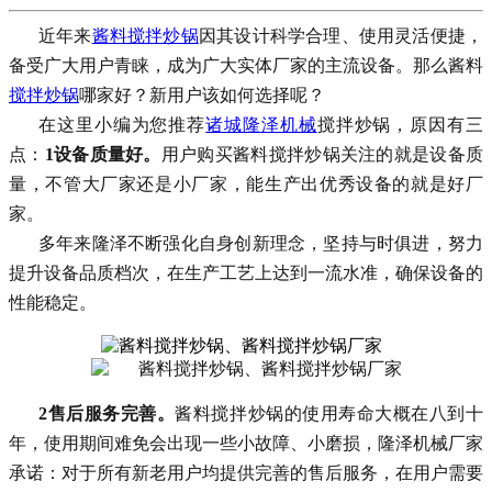
近年来
酱料搅拌炒锅
因其设计科学合理、使用灵活便捷，
备受广大用户青睐，成为
广大实体厂家
的主流设备。那么
酱料
搅拌炒锅
哪家好？新用户该如何选择呢？
在这里小编为您推荐
诸城隆泽机械
搅拌炒锅
，原因有三
点：
1设备质量好。
用户购买
酱料搅拌炒锅
关注的就是设备质
量，不管大厂家还是小厂家，能生产出优秀设备的就是好厂
家。
多
年来
隆泽
不断强化自身创新理念，坚持与时俱进，努力
提升设备品质档次，在生产工艺上达到一流水准，确保设备的
性能稳定。
2售后服务完善。
酱料搅拌炒锅
的使用寿命大概在八到十
年，使用期间难免会出现一些小故障、小磨损，
隆泽机械
厂家
承诺：对于所有新老用户均提供完善的售后服务，在用户需要