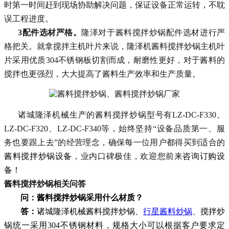
时第一时间赶到现场协助解决问题，保证设备正常运转，不耽
误工程进度。
3配件选材严格。
隆泽
对于
酱料搅拌炒锅配件
选材进行严
格把关。就拿搅拌主机叶片来说，
隆泽机酱料搅拌炒锅
主机叶
片采用优质
304不锈
钢板切割而成，耐磨性更好，对于
酱料
的
搅拌也更强烈，大大提高了
酱料
生产效率和生产质量。
诸城隆泽机械
生产的
酱料搅拌炒锅
型号有
LZ-DC-F330
、
LZ-DC-F320
、
LZ-DC-F340
等，始终坚持“设备品质第一、服
务也要跟上去”的经营理念，确保每一位用户都得买到适合的
酱料搅拌炒锅
设备
，业内口碑极佳，欢迎您前来
咨询订购设
备！
酱料搅拌炒锅
相关问答
问：酱料搅拌炒锅采用什么材质？
答：
诸城隆泽机械酱料搅拌炒锅、
行星酱料炒锅
、搅拌炒
锅统一采用304不锈钢材料，规格大小可以根据客户要求定