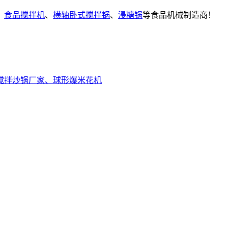
、
食品搅拌机
、
横轴卧式搅拌锅
、
浸糖锅
等食品机械制造商！