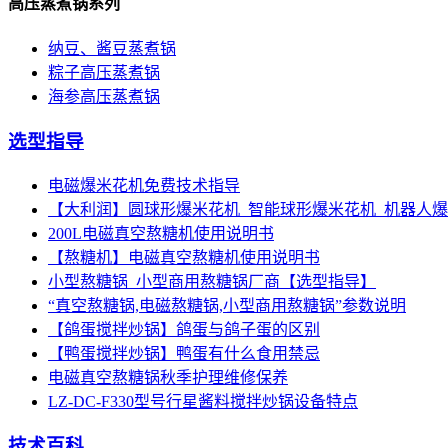
高压蒸煮锅系列
纳豆、酱豆蒸煮锅
粽子高压蒸煮锅
海参高压蒸煮锅
选型指导
电磁爆米花机免费技术指导
【大利润】圆球形爆米花机_智能球形爆米花机_机器人
200L电磁真空熬糖机使用说明书
【熬糖机】电磁真空熬糖机使用说明书
小型熬糖锅_小型商用熬糖锅厂商【选型指导】
“真空熬糖锅,电磁熬糖锅,小型商用熬糖锅”参数说明
【鸽蛋搅拌炒锅】鸽蛋与鸽子蛋的区别
【鸭蛋搅拌炒锅】鸭蛋有什么食用禁忌
电磁真空熬糖锅秋季护理维修保养
LZ-DC-F330型号行星酱料搅拌炒锅设备特点
技术百科