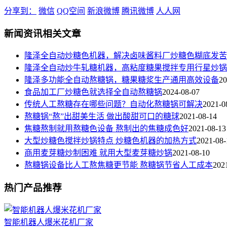
分享到：
微信
QQ空间
新浪微博
腾讯微博
人人网
新闻资讯相关文章
隆泽全自动炒糖色机器，解决卤味酱料厂炒糖色糊底发苦
隆泽全自动炒牛轧糖机器，高粘度糖果搅拌专用行星炒锅
隆泽多功能全自动熬糖锅，糖果糖浆生产通用高效设备
20
食品加工厂炒糖色就选择全自动熬糖锅
2024-08-07
传统人工熬糖存在哪些问题？自动化熬糖锅可解决
2021-0
熬糖锅“熬”出甜美生活 做出酸甜可口的糖球
2021-08-14
焦糖熬制就用熬糖色设备 熬制出的焦糖成色好
2021-08-13
大型炒糖色搅拌炒锅特点 炒糖色机器的加热方式
2021-08-
商用麦芽糖炒制困难 就用大型麦芽糖炒锅
2021-08-10
熬糖锅设备比人工熬焦糖更节能 熬糖锅节省人工成本
202
热门产品推荐
智能机器人爆米花机厂家