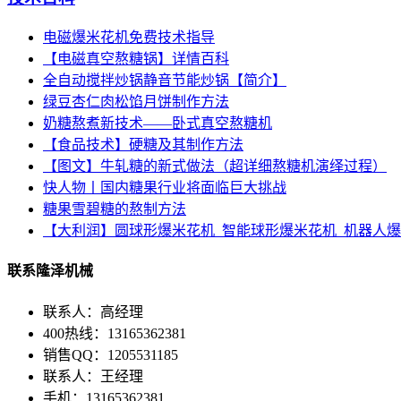
电磁爆米花机免费技术指导
【电磁真空熬糖锅】详情百科
全自动搅拌炒锅静音节能炒锅【简介】
绿豆杏仁肉松馅月饼制作方法
奶糖熬煮新技术——卧式真空熬糖机
【食品技术】硬糖及其制作方法
【图文】牛轧糖的新式做法（超详细熬糖机演绎过程）
快人物丨国内糖果行业将面临巨大挑战
糖果雪碧糖的熬制方法
【大利润】圆球形爆米花机_智能球形爆米花机_机器人
联系隆泽机械
联系人：高经理
400热线：13165362381
销售QQ：1205531185
联系人：王经理
手机：13165362381