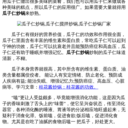
用瓜子仁做出很多美味的菜肴，我们也可以用瓜子仁来做成各
种美味的糕点，所以瓜子仁的应用很广。如果需要大量就得用
瓜子仁炒锅
来炒熟。
瓜子仁有很好的营养价值，瓜子仁的功效和作用很全面，
瓜子仁里面含有丰富的维生素和蛋白质，常吃瓜子仁可以起到
宁神的功效，瓜子仁可以抗衰老并且能预防癌症和高血压，瓜
子仁还有助于睡眠并增强记忆。
瓜子仁炒锅
炒制的瓜子仁味道
清新，不糊。
瓜子本身营养就很高，其中所含有的维生素、蛋白质、油
类含量都属佼佼者。 能让人有安定情绪、防止老化、预防成
人疾病有益; 能治失眠、增强记忆力;预防癌症、高血压、心脏
病等。学习文章：
桂花酱炒锅：桂花酱的功效。
“嗑”更让人受益颇多，毕竟能增强消化功能，这是因为瓜
子的香味刺激了舌头上的“味蕾”，使它呈兴奋状态，传至消化
器官，各种消化酶的唾液、胃液等的分泌相应地旺盛起来，无
疑利于消食化滞。饭前嗑，促进食欲;饭后嗑，促进消化食
物。尤其是在吃了油腻的食物后嗑一 把瓜子，好处更大。