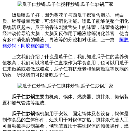
饭后嗑瓜子好，因为葵花子与西瓜子都富含脂肪、蛋白
质、锌等微量元素，可增强消化功能。嗑瓜子能够使整个消化
系统活跃起来。瓜子的香味刺激舌头上的味蕾，味蕾将这种神
经冲动传导给大脑，大脑又反作用于唾液腺等消化器官，使含
有多种消化酶的唾液、胃液等的分泌相对旺盛。上一篇：
阿胶
糕炒锅：阿胶糕的熬制。
上文我们介绍了什么是瓜子仁，我们知道瓜子仁的营养价
值极高，我们可以将瓜子仁直接作为零食食用，也可以用瓜子
仁来做菜或者做成糕点，瓜子仁有抗衰老和预防癌症等疾病的
功效，所以我们可以常吃瓜子仁。
瓜子仁炒锅
主要由机架、锅体、燃烧器、搅拌浆、倾锅装
置和燃气管路等组成。
瓜子仁炒锅
锅机架用于安装、固定锅体及各设备，锅体是
制作食品的主体部件，灶头用于对锅体加热，搅拌浆代替人工
可自动搅拌炒制菜肴，倾锅装置用于实现锅体的倾覆操作，燃