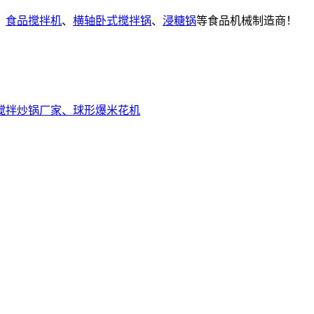
、
食品搅拌机
、
横轴卧式搅拌锅
、
浸糖锅
等食品机械制造商！