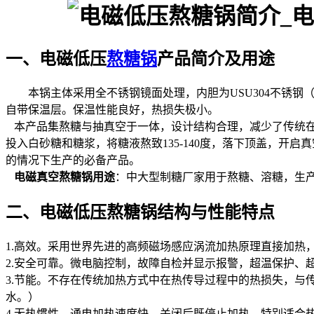
一、电磁低压
熬糖锅
产品简介及用途
本锅主体采用全不锈钢镜面处理，内胆为USU304不锈钢
自带保温层。保温性能良好，热损失极小。
本产品集熬糖与抽真空于一体，设计结构合理，减少了传统在
投入白砂糖和糖浆，将糖液熬致135-140度，落下顶盖，开
的情况下生产的必备产品。
电磁真空熬糖锅用途
：中大型制糖厂家用于熬糖、溶糖，生
二、电磁低压熬糖锅结构与性能特点
1.高效。采用世界先进的高频磁场感应涡流加热原理直接加热
2.安全可靠。微电脑控制，故障自检并显示报警，超温保护、
3.节能。不存在传统加热方式中在热传导过程中的热损失，与传
水。）
4.无热惯性。通电加热速度快，关闭后既停止加热，特别适