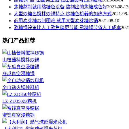
焦糖熬制就用熬糖色设备 熬制出的焦糖成色好
2021-08-13
大型炒糖色搅拌炒锅特点 炒糖色机器的加热方式
2021-08-
商用麦芽糖炒制困难 就用大型麦芽糖炒锅
2021-08-10
熬糖锅设备比人工熬焦糖更节能 熬糖锅节省人工成本
202
热门产品推荐
山楂酱料搅拌炒锅
冬瓜真空浸糖锅
全自动火锅炒料机
LZ-ZD350炒糖机
蜜饯真空浸糖锅
【大利润】燃气球形爆米花机