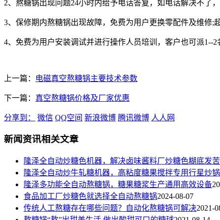
2、熬糖锅出现问题24小时内给予电话答复，如电话解决不了，
3、保修期内熬糖锅出现故障，免费为用户更换零配件及维修;
4、免费为用户安装调试并进行操作人员培训，客户也可派1--
上一篇：
电磁真空熬糖锅主要技术参数
下一篇：
真空熬糖锅价格及厂家优惠
分享到：
微信
QQ空间
新浪微博
腾讯微博
人人网
新闻资讯相关文章
隆泽全自动炒糖色机器，解决卤味酱料厂炒糖色糊底发苦
隆泽全自动炒牛轧糖机器，高粘度糖果搅拌专用行星炒锅
隆泽多功能全自动熬糖锅，糖果糖浆生产通用高效设备
20
食品加工厂炒糖色就选择全自动熬糖锅
2024-08-07
传统人工熬糖存在哪些问题？自动化熬糖锅可解决
2021-0
熬糖锅“熬”出甜美生活 做出酸甜可口的糖球
2021-08-14