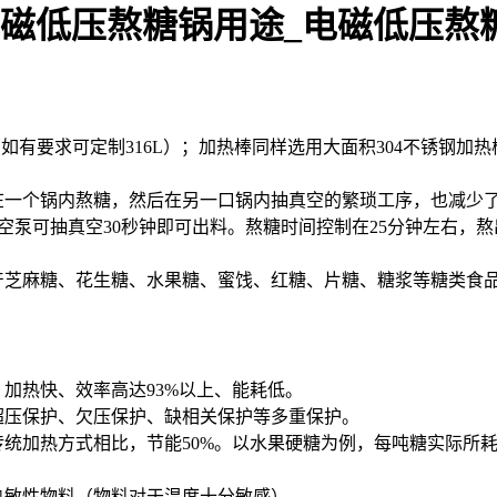
（如有要求可定制316L）；加热棒同样选用大面积304不锈钢
一个锅内熬糖，然后在另一口锅内抽真空的繁琐工序，也减少
启真空泵可抽真空30秒钟即可出料。熬糖时间控制在25分钟左右
产芝麻糖、花生糖、水果糖、蜜饯、红糖、片糖、糖浆等糖类食
，加热快、效率高达93%以上、能耗低。
超压保护、欠压保护、缺相关保护等多重保护。
统加热方式相比，节能50%。以水果硬糖为例，每吨糖实际所耗电量
合热敏性物料（物料对于温度十分敏感）。