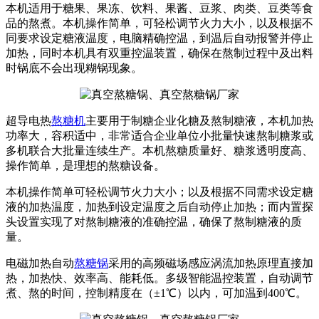
本机适用于糖果、果冻、饮料、果酱、豆浆、肉类、豆类等食
品的熬煮。本机操作简单，可轻松调节火力大小，以及根据不
同要求设定糖液温度，电脑精确控温，到温后自动报警并停止
加热，同时本机具有双重控温装置，确保在熬制过程中及出料
时锅底不会出现糊锅现象。
超导电热
熬糖机
主要用于制糖企业化糖及熬制糖液，本机加热
功率大，容积适中，非常适合企业单位小批量快速熬制糖浆或
多机联合大批量连续生产。本机熬糖质量好、糖浆透明度高、
操作简单，是理想的熬糖设备。
本机操作简单可轻松调节火力大小；以及根据不同需求设定糖
液的加热温度，加热到设定温度之后自动停止加热；而内置探
头设置实现了对熬制糖液的准确控温，确保了熬制糖液的质
量。
电磁加热自动
熬糖锅
采用的高频磁场感应涡流加热原理直接加
热，加热快、效率高、能耗低。多级智能温控装置，自动调节
煮、熬的时间，控制精度在（±1℃）以内，可加温到400℃。