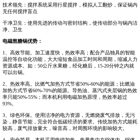
技术领先：搅拌系统采用行星搅拌，模拟人工翻炒，保证锅内
无任何搅拌盲点
干净卫生：使用先进的传动与密封结构，使传动部分与锅内洁
净、卫生
电磁熬糖锅优势：
1、高效节能。加工速度快，热效率高；配合产品独具的智能
温控等自动化功能，大大缩短食品加工时间和周期，缩减人力
资源成本。如：50公斤水果糖，经化糖后，15-20分钟之内就
可以出锅。
2、热效率高。比燃气加热方式节省50%-60%的能源；比燃油
加热方式节省60%-70%的能源。导热油、蒸汽式夹层锅的热效
率只能50%-55%；而本机利用电磁加热原理，热效率超过
93%。
3、绿色环保。使用洁净的电力资源，无燃烧废气排放，无污
染，静音节能，完全符合低碳经济的要求。传统加热方式能耗
较高，废气排放量大，噪音高，对周围环境的影响较大。
4、安全简易。本机采用电磁加热，热量集中在锅体内，锅体