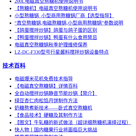
200L电磁真空熬糖机使用说明书
【熬糖机】电磁真空熬糖机使用说明书
小型熬糖锅_小型商用熬糖锅厂商【选型指导】
“真空熬糖锅,电磁熬糖锅,小型商用熬糖锅”参数说明
【鸽蛋搅拌炒锅】鸽蛋与鸽子蛋的区别
【鸭蛋搅拌炒锅】鸭蛋有什么食用禁忌
电磁真空熬糖锅秋季护理维修保养
LZ-DC-F330型号行星酱料搅拌炒锅设备特点
技术百科
电磁爆米花机免费技术指导
【电磁真空熬糖锅】详情百科
全自动搅拌炒锅静音节能炒锅【简介】
绿豆杏仁肉松馅月饼制作方法
奶糖熬煮新技术——卧式真空熬糖机
【食品技术】硬糖及其制作方法
【图文】牛轧糖的新式做法（超详细熬糖机演绎过程）
快人物丨国内糖果行业将面临巨大挑战