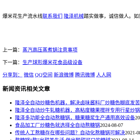
爆米花生产流水线
联系我们
隆泽机械
踏实做事，诚信做人。如
上一篇：
蒸汽高压蒸煮锅注意事项
下一篇：
生产球形爆米花食品级设备
分享到：
微信
QQ空间
新浪微博
腾讯微博
人人网
新闻资讯相关文章
隆泽全自动炒糖色机器，解决卤味酱料厂炒糖色糊底发苦
隆泽全自动炒牛轧糖机器，高粘度糖果搅拌专用行星炒锅
隆泽多功能全自动熬糖锅，糖果糖浆生产通用高效设备
20
食品加工厂炒糖色就选择全自动熬糖锅
2024-08-07
传统人工熬糖存在哪些问题？自动化熬糖锅可解决
2021-0