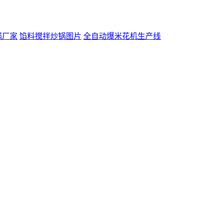
锅厂家
馅料搅拌炒锅图片
全自动爆米花机生产线