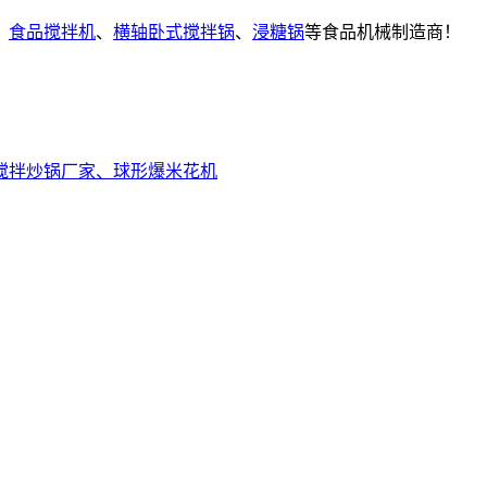
、
食品搅拌机
、
横轴卧式搅拌锅
、
浸糖锅
等食品机械制造商！