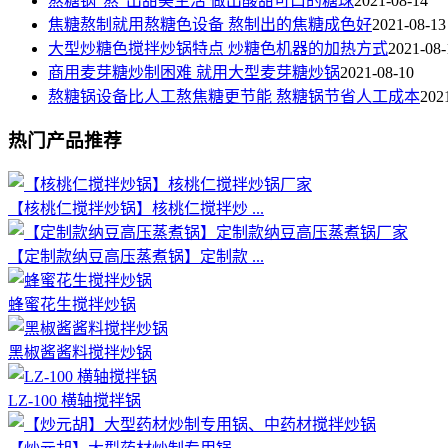
熬糖锅“熬”出甜美生活 做出酸甜可口的糖球
2021-08-14
焦糖熬制就用熬糖色设备 熬制出的焦糖成色好
2021-08-13
大型炒糖色搅拌炒锅特点 炒糖色机器的加热方式
2021-08-
商用麦芽糖炒制困难 就用大型麦芽糖炒锅
2021-08-10
熬糖锅设备比人工熬焦糖更节能 熬糖锅节省人工成本
202
热门产品推荐
【核桃仁搅拌炒锅】核桃仁搅拌炒 ...
【定制款纳豆高压蒸煮锅】定制款 ...
蜂蜜花生搅拌炒锅
黑椒酱酱料搅拌炒锅
LZ-100 横轴搅拌锅