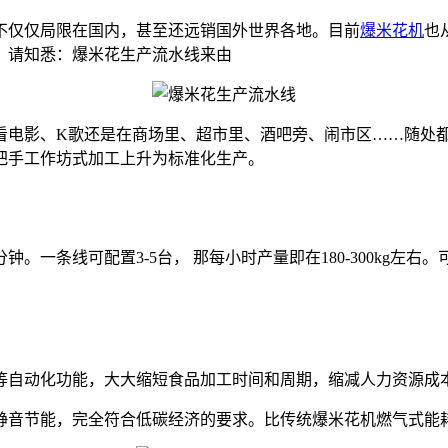
不仅仅局限在国内，甚至还远销国外世界各地。目前
爆米花机
也
，请知悉：爆米花生产流水线来由
看电影、K歌还是在商场里、超市里、酒吧旁、闹市区……随处
把手工作坊式加工上升为标准化生产。
钟。一条线可配置3-5台， 那每小时产量即在180-300kg
等自动化功能，大大缩短食品加工时间和周期，缩减人力资源成
静音节能，完全符合低碳经济的要求。比传统爆米花机燃气式能