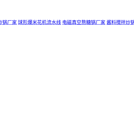
炒锅厂家
球形爆米花机流水线
电磁真空熬糖锅厂家
酱料搅拌炒