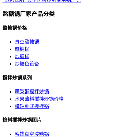
【炒元胡】大型药材炒制专用锅、 ...
熬糖锅厂家产品分类
熬糖锅价格
真空熬糖锅
熬糖锅
炒糖锅
炒糖色设备
搅拌炒锅系列
凤梨酥搅拌炒锅
水果酱料搅拌炒锅价格
横轴卧式搅拌锅
馅料搅拌炒锅图片
蜜饯真空浸糖锅