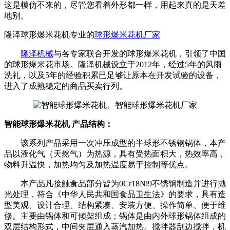
这是模仿不来的，尽管您看着外形都一样，用起来真的是天差
地别。
隆泽球形爆米花机专业的
球形爆米花机厂家
隆泽机械
与各专家联合开发的球形爆米花机，引领了中国
的球形爆米花市场。隆泽机械设立于2012年，经过5年的风雨
洗礼，以及5年的经验积累已足够让原本在开发试验的设备，
进入了成熟稳定的商品买卖行列。
智能球形爆米花机 产品结构：
该系列产品采用一次冲压成型的半球形不锈钢锅体，本产
品以液化气（天然气）为热源，具有受热面积大，热效率高，
物料升温快，加热均匀及加热温度易于控制等优点。
本产品凡接触食品部分皆为0Cr18Ni9不锈钢制造并进行抛
光处理，符合《中华人民共和国食品卫生法》的要求，具有造
型美观、设计合理、结构紧凑、安装方便、操作简单、便于维
修。主要由锅体和可倾架组成；锅体是由内外球形锅体组成的
双层结构形式，中间夹层通入蒸汽加热。搅拌器刮边搅拌，机