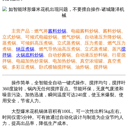
主营产品：燃气将
酱料炒锅
、电磁酱料炒锅、酱料炒锅、
立式炒锅、可倾式电磁炒锅、燃气炒锅、自动液压升降炒锅、
蒸煮锅、可倾斜高压煮锅、立式蒸煮锅、压力煮釜、燃气压力
煮锅、
纳豆煮锅
、燃气导热油高压煮锅、立式蒸煮罐、蒸汽
搅
拌锅
、
火锅底料炒锅
、自动炒酱锅、自动液压炒料锅、行星搅
拌锅、电磁加热炒菜锅、电加热炒锅、真空浓缩罐、真空煮
锅、多彩豆煮锅、卧式横轴搅拌锅、油炸锅、搅拌锅
操作简单，全智能全自动一键式操作。搅拌均匀，搅拌叶
360度旋转，锅内无任何搅拌盲点。节能环保，无废气废渣和
噪音污染。加热迅速，瞬间温度可达240度，使玉米爆裂。使
用安全，节省人力。
大型爆米花机锅体容积有100L。可一次性出料5kg左右。
时间仅需5分钟。可有效通过自动化设计与制造为企业节约人
力，提高出品率，降低生产成本。