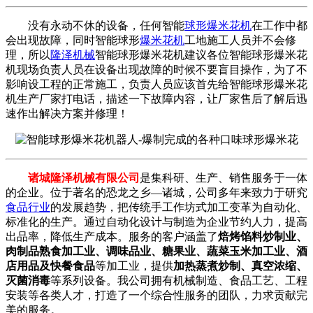
没有永动不休的设备，任何智能
球形爆米花机
在工作中都
会出现故障，同时智能球形
爆米花机
工地施工人员并不会修
理，所以
隆泽机械
智能球形爆米花机建议各位智能球形爆米花
机现场负责人员在设备出现故障的时候不要盲目操作，为了不
影响设工程的正常施工，负责人员应该首先给智能球形爆米花
机生产厂家打电话，描述一下故障内容，让厂家售后了解后迅
速作出解决方案并修理！
诸城隆泽机械有限公司
是集科研、生产、销售服务于一体
的企业。位于著名的恐龙之乡—诸城，公司多年来致力于研究
食品行业
的发展趋势，把传统手工作坊式加工变革为自动化、
标准化的生产。通过自动化设计与制造为企业节约人力，提高
出品率，降低生产成本。服务的客户涵盖了
焙烤馅料炒制业、
肉制品熟食加工业、调味品业、糖果业、蔬菜玉米加工业、酒
店用品及快餐食品
等加工业，提供
加热蒸煮炒制、真空浓缩、
灭菌消毒
等系列设备。我公司拥有机械制造、食品工艺、工程
安装等各类人才，打造了一个综合性服务的团队，力求贡献完
美的服务。