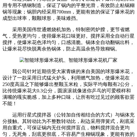
用专用不锈钢制造，保证了锅内的平整光滑，有效防止粘锅糊
锅等现象；锅胆内经采用700mm，更能有效的保证了爆米花的
成型出球率，颗颗球形，美味难挡。
采用美国伟世通燃烧机加热，特制密闭炉膛，更节省燃
气，受热更均匀，使得爆米花口味更好。搅拌采用全自动行星
搅拌，使爆米花色泽均匀，口感清脆。锅体全自动翻锅出料，
让爆米花尽快脱离余热锅体，防止高温余热导致糊锅。
我公司针对近期倍受大家青睐的来自美国的球形爆米花，
设计了一款采用日式猛火炉头，利用燃气加热，使爆米花在
250度高温之下能够爆出整颗玉米粒，实际平均每颗有2公分，
比传统爆米花大0.3公分，圆滚滚就像迷你乒乓的可爱模样和
满嘴的嘎实脆感，加上多种口味，让所有吃过见过的顾客欲罢
不能！
运用行星式搅拌器（公转加自传相结合的方式）与锅体充
分接触。其转动比为不整数转动比，剐边采用弹簧式，剐底采
用自重式，可保证锅内无任何搅拌盲点，物料搅拌混合更均
匀，无死角，刮底更彻底，不容易产生糊锅现象，更能有效的