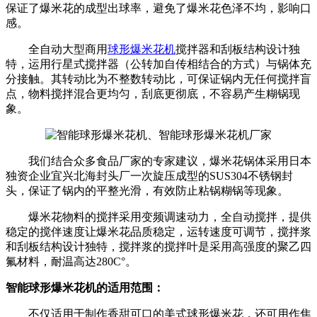
保证了爆米花的成型出球率，避免了爆米花色泽不均，影响口
感。
全自动大型商用
球形爆米花机
搅拌器和刮板结构设计独
特，运用行星式搅拌器（公转加自传相结合的方式）与锅体充
分接触。其转动比为不整数转动比，可保证锅内无任何搅拌盲
点，物料搅拌混合更均匀，刮底更彻底，不容易产生糊锅现
象。
我们结合众多食品厂家的专家建议，爆米花锅体采用日本
独资企业宜兴北海封头厂一次旋压成型的SUS304不锈钢封
头，保证了锅内的平整光滑，有效防止粘锅糊锅等现象。
爆米花物料的搅拌采用变频调速动力，全自动搅拌，提供
稳定的搅伴速度让爆米花品质稳定，运转速度可调节，搅拌浆
和刮板结构设计独特，搅拌浆的搅拌叶是采用高强度的聚乙四
氟材料，耐温高达280C°。
智能球形爆米花机的适用范围：
不仅适用于制作香甜可口的美式球形爆米花，还可用作焦