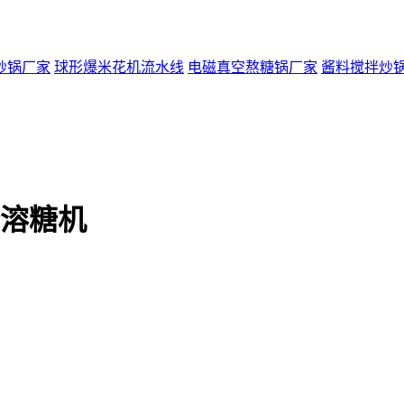
炒锅厂家
球形爆米花机流水线
电磁真空熬糖锅厂家
酱料搅拌炒
糖溶糖机