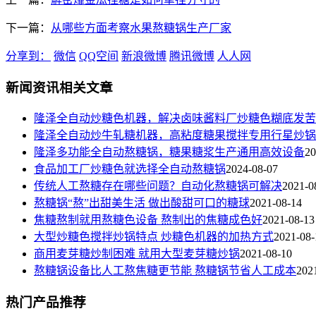
下一篇：
从哪些方面考察水果熬糖锅生产厂家
分享到：
微信
QQ空间
新浪微博
腾讯微博
人人网
新闻资讯相关文章
隆泽全自动炒糖色机器，解决卤味酱料厂炒糖色糊底发苦
隆泽全自动炒牛轧糖机器，高粘度糖果搅拌专用行星炒锅
隆泽多功能全自动熬糖锅，糖果糖浆生产通用高效设备
20
食品加工厂炒糖色就选择全自动熬糖锅
2024-08-07
传统人工熬糖存在哪些问题？自动化熬糖锅可解决
2021-0
熬糖锅“熬”出甜美生活 做出酸甜可口的糖球
2021-08-14
焦糖熬制就用熬糖色设备 熬制出的焦糖成色好
2021-08-13
大型炒糖色搅拌炒锅特点 炒糖色机器的加热方式
2021-08-
商用麦芽糖炒制困难 就用大型麦芽糖炒锅
2021-08-10
熬糖锅设备比人工熬焦糖更节能 熬糖锅节省人工成本
202
热门产品推荐