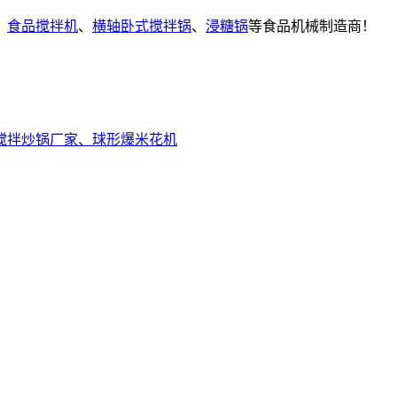
、
食品搅拌机
、
横轴卧式搅拌锅
、
浸糖锅
等食品机械制造商！