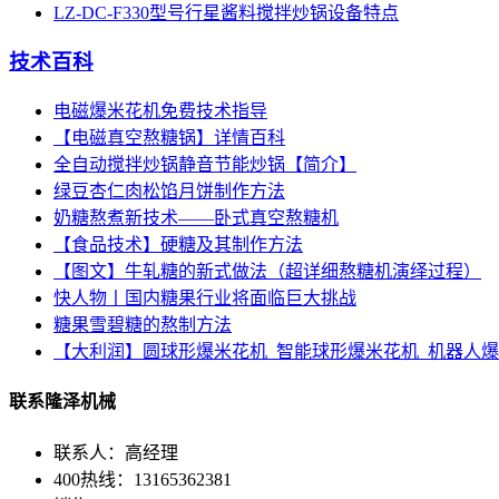
LZ-DC-F330型号行星酱料搅拌炒锅设备特点
技术百科
电磁爆米花机免费技术指导
【电磁真空熬糖锅】详情百科
全自动搅拌炒锅静音节能炒锅【简介】
绿豆杏仁肉松馅月饼制作方法
奶糖熬煮新技术——卧式真空熬糖机
【食品技术】硬糖及其制作方法
【图文】牛轧糖的新式做法（超详细熬糖机演绎过程）
快人物丨国内糖果行业将面临巨大挑战
糖果雪碧糖的熬制方法
【大利润】圆球形爆米花机_智能球形爆米花机_机器人
联系隆泽机械
联系人：高经理
400热线：13165362381