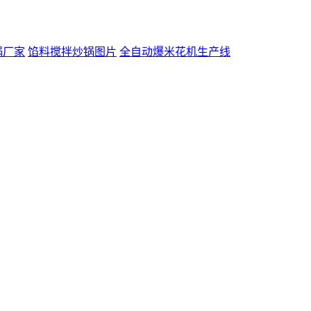
锅厂家
馅料搅拌炒锅图片
全自动爆米花机生产线