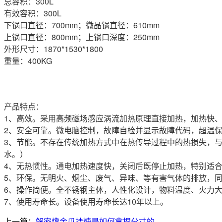
总容积：300L
有效容积：300L
下锅口直径：700mm；微晶锅直径：610mm
上锅口直径：800mm；上锅口深度：250mm
外形尺寸：1870*1530*1800
重量：400KG
产品特点：
1、高效。采用高频磁场感应涡流加热原理直接加热，加热快、
2、安全可靠。微电脑控制，故障自检并显示故障代码，超温
3、节能。不存在传统加热方式中在热传导过程中的热损失，与传
水。）
4、无热惯性。通电加热速度快，关闭后既停止加热，特别适
5、环保。无明火、烟尘、废气、异味、等有害气体的排放，
6、操作简便。全不锈钢主体，人性化设计，物料温度、火力
7、使用寿命长。设备使用寿命长达10年以上。
上一篇：
解密㸆金瓜挂糖是如何拿捏分寸的